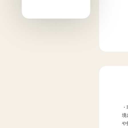
・
境
や