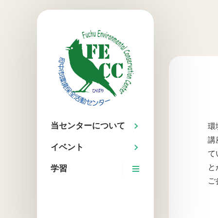
当センターについて
環
講
イベント
て
と
学習
ご