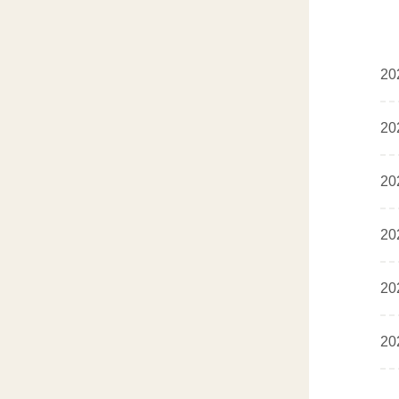
20
20
20
20
20
20